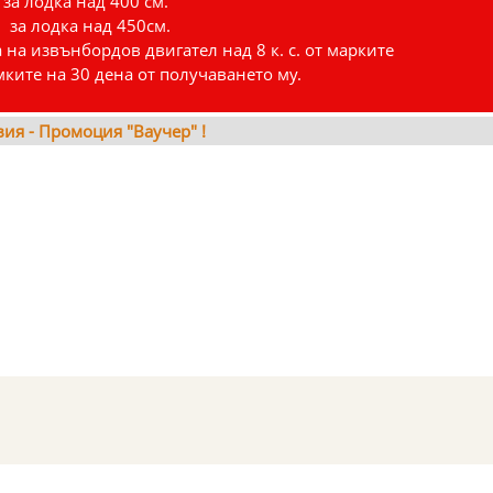
 за лодка над 400 см.
. за лодка над 450см.
на извънбордов двигател над 8 к. с. от марките
ите на 30 дена от получаването му.
ия - Промоция "Ваучер" !