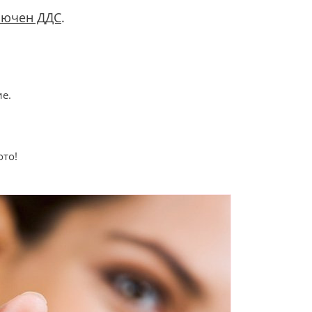
лючен ДДС
.
е.
ото!