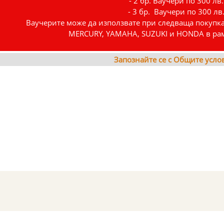
- 2 бр. Ваучери по 300 лв.
- 3 бр. Ваучери по 300 лв
Ваучерите може да използвате при следваща покупка 
MERCURY, YАMAHA, SUZUKI и HONDA в рамк
Запознайте се с Общите услов