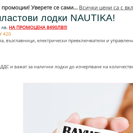
и промоции
! Уверете се сами...
Всички цени са с вк
пластови лодки NAUTIKA!
 лв.
НА ПРОМОЦЕНА 8490ЛВ!!!
Y 420
ла, възглавници, електрически превключватели и управлени
 ДДС и важат за налични лодки до изчерпване на количеств