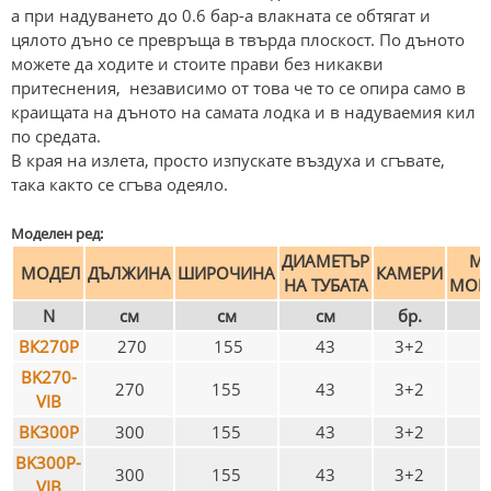
а при надуването до 0.6 бар-а влакната се обтягат и
цялото дъно се превръща в твърда плоскост. По дъното
можете да ходите и стоите прави без никакви
притеснения, независимо от това че то се опира само в
краищата на дъното на самата лодка и в надуваемия кил
по средата.
В края на излета, просто изпускате въздуха и сгъвате,
така както се сгъва одеяло.
Моделен ред:
ДИАМЕТЪР
МА
МОДЕЛ
ДЪЛЖИНА
ШИРОЧИНА
КАМЕРИ
НА ТУБАТА
МОЩ
N
см
см
см
бр.
к
BК270P
270
155
43
3+2
BK270-
270
155
43
3+2
VIB
BK300P
300
155
43
3+2
BK300P-
300
155
43
3+2
VIB