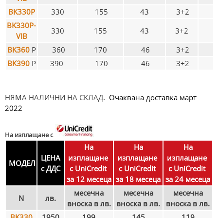
BK330P
330
155
43
3+2
BK330P-
330
155
43
3+2
VIB
BK360
P
360
170
46
3+2
BK390
P
390
170
46
3+2
НЯМА НАЛИЧНИ НА СКЛАД
. Очаквана доставка март
2022
На изплащане с
На
На
На
ЦЕНА
изплащане
изплащане
изплащане
МОДЕЛ
с ДДС
с UniCredit
с UniCredit
с UniCredit
за 12 месеца
за 18 месеца
за 24 месеца
месечна
месечна
месечна
N
лв.
вноска в лв.
вноска в лв.
вноска в лв.
BK330
1950
199
145
119