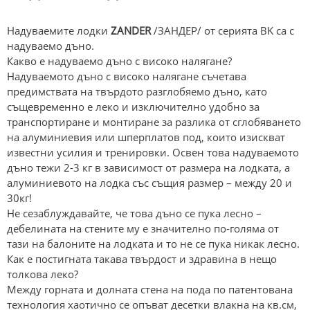
Надуваемите лодки
ZANDER
/ЗАНДЕР/ от серията BK са с
надуваемо дъно.
Какво е надуваемо дъно с високо налягане?
Надуваемото дъно с високо налягане съчетава
предимствата на твърдото разглобяемо дъно, като
същевременно е леко и изключително удобно за
транспортиране и монтиране за разлика от сглобяването
на алуминиевия или шперплатов под, които изискват
известни усилия и тренировки. Освен това надуваемото
дъно тежи 2-3 кг в зависимост от размера на лодката, а
алуминиевото на лодка със същия размер – между 20 и
30кг!
Не сезаблуждавайте, че това дъно се пука лесно –
дебелината на стените му е значително по-голяма от
тази на балоните на лодката и то не се пука никак лесно.
Как е постигната такава твърдост и здравина в нещо
толкова леко?
Между горната и долната стена на пода по патентована
технология хаотично се опъват десетки влакна на кв.см,