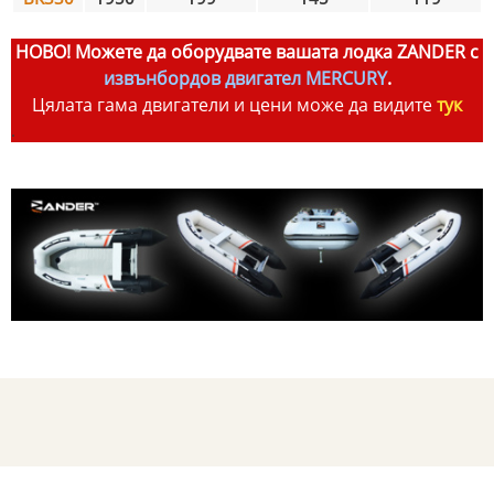
НОВО! Можете да оборудвате вашата лодка ZANDER с
извънбордов двигател MERCURY
.
Цялата гама двигатели и цени може да видите
тук
.